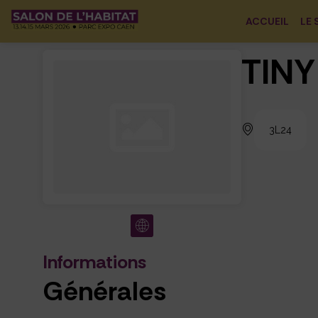
ACCUEIL
LE 
TIN
3L24
Informations
Générales