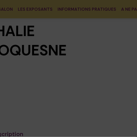
SALON
LES EXPOSANTS
INFORMATIONS PRATIQUES
A NE P
HALIE
OQUESNE
scription