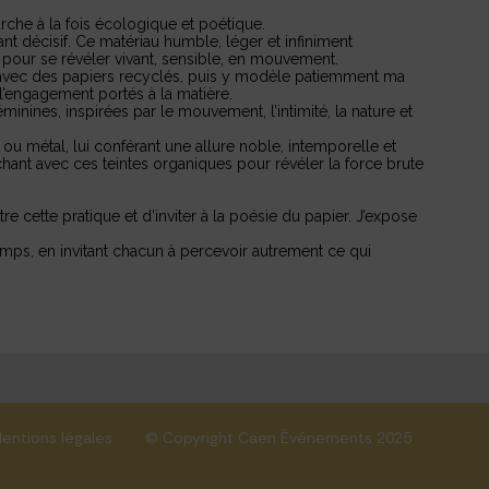
che à la fois écologique et poétique.
t décisif. Ce matériau humble, léger et infiniment
 pour se révéler vivant, sensible, en mouvement.
 avec des papiers recyclés, puis y modèle patiemment ma
 l’engagement portés à la matière.
nines, inspirées par le mouvement, l’intimité, la nature et
ou métal, lui conférant une allure noble, intemporelle et
anchant avec ces teintes organiques pour révéler la force brute
re cette pratique et d’inviter à la poésie du papier. J’expose
.
temps, en invitant chacun à percevoir autrement ce qui
entions légales
© Copyright Caen Événements 2025