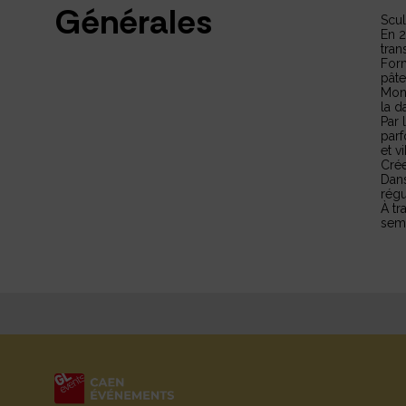
Générales
Scul
En 2
tran
Form
pâte
Mon 
la d
Par 
parf
et v
Crée
Dans
régu
À tr
sem